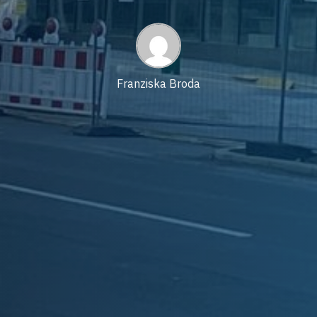
last
read
updated
time
date
Franziska Broda