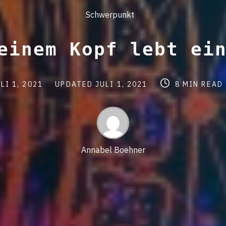
Post
Schwerpunkt
Categories
einem Kopf lebt ein
st
Post
Post
LI 1, 2021
UPDATED
JULI 1, 2021
8 MIN READ
te
last
read
updated
time
date
Annabel Boehner