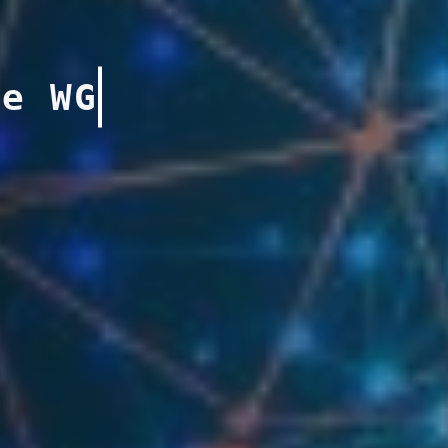
e WG!
Post
author